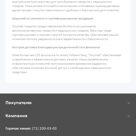
виртуальное пространство для приобретения лекарств и медицинских
товаров. Наша аптека отличается несколькими ключевыми преимуществами,
делая процесс покупок максимально удобным и безопасным для клиентов.
Широкий ассортимент и сертифицированная продукция
Oxymed гордится предоставлением богатого ассортимента
высококачественных лекарств и медицинских товаров. Весь наш товар
сертифицирован и прошел строгий контроль качества, обеспечивая нашим
клиентам полную уверенность в его эффективности и безопасности.
Быстрая доставка благодаря распределенной сети филиалов
Имея более чем 120 филиалов по всему Узбекистану, "Oxymed" обеспечивает
оперативную и эффективную доставку заказов. Наша разветвленная
инфраструктура позволяет минимизировать временные задержки,
обеспечивая клиентам быстрый доступ к необходимым медицинским
средствам
Покупателю
Компания
Горячая линия:
(71) 200-03-03