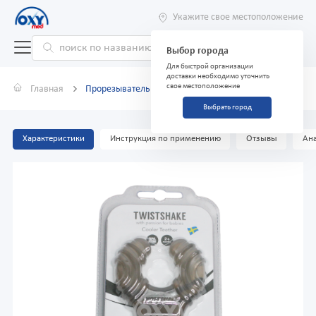
Укажите свое местоположение
Выбор города
Для быстрой организации
доставки необходимо уточнить
свое местоположение
Главная
Прорезыватель Twistshake серый 2+ месяцев
Выбрать город
Характеристики
Инструкция по применению
Отзывы
Ана