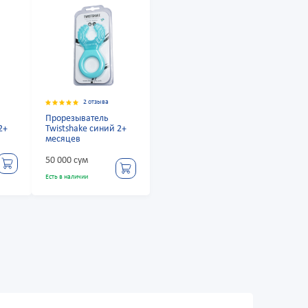
2 отзыва
Прорезыватель
2+
Twistshake синий 2+
месяцев
50 000 сум
Есть в наличии