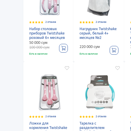
2 отзыва
2 отзыва
Набор столовых
Нагрудник Twistshake
приборов Twistshake
серый, белый 4+
розовый 6+ месяцев
месяцев №2
50 000 сум
220 000 сум
100 000 сум
Есть в наличии
Есть в наличии
2 отзыва
2 отзыва
Ложки для
Тарелка с
кормления Twistshake
разделителем