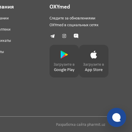
пания
OXYmed
пании
Следите за обновлениями
OXYmed в социальных сетях
аптеки
фикаты
ты
Загрузите в
Загрузите в
Google Play
App Store
Разработка сайта
pharmit.uz