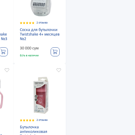
2 отзыва
Соска для бутылочки
hake
Twistshake 4+ месяцев
в №3
№2
30 000 сум
Есть в наличии
2 отзыва
Бутылочка
антиколиковая