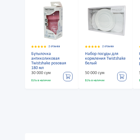
2 отзыва
2 отзыва
Бутылочка
Набор посуды для
антиколиковая
кормления Twistshake
Twistshake розовая
белый
180 мл
30 000 сум
50 000 сум
Есть в наличии
Есть в наличии