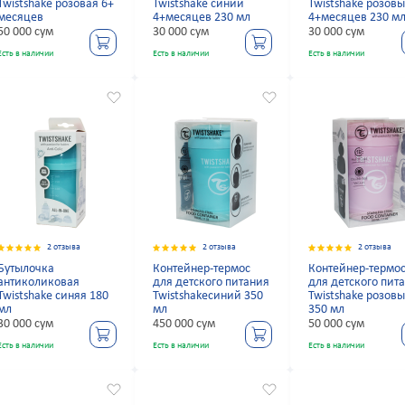
Twistshake розовая 6+
Twistshake синий
Twistshake розов
месяцев
4+месяцев 230 мл
4+месяцев 230 м
50 000 сум
30 000 сум
30 000 сум
Есть в наличии
Есть в наличии
Есть в наличии
2 отзыва
2 отзыва
2 отзыва
Бутылочка
Контейнер-термос
Контейнер-термо
антиколиковая
для детского питания
для детского пит
Twistshake синяя 180
Twistshakeсиний 350
Twistshake розов
мл
мл
350 мл
30 000 сум
450 000 сум
50 000 сум
Есть в наличии
Есть в наличии
Есть в наличии