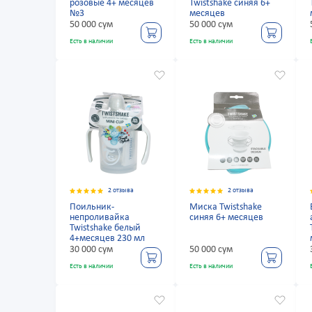
розовые 4+ месяцев
Twistshake синяя 6+
№3
месяцев
50 000 сум
50 000 сум
Есть в наличии
Есть в наличии
2 отзыва
2 отзыва
Поильник-
Миска Twistshake
непроливайка
синяя 6+ месяцев
Twistshake белый
4+месяцев 230 мл
30 000 сум
50 000 сум
Есть в наличии
Есть в наличии