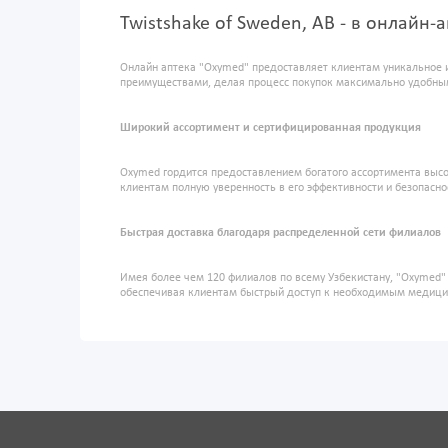
Twistshake of Sweden, AB - в онлайн-
Онлайн аптека "Oxymed" предоставляет клиентам уникальное 
преимуществами, делая процесс покупок максимально удобны
Широкий ассортимент и сертифицированная продукция
Oxymed гордится предоставлением богатого ассортимента высо
клиентам полную уверенность в его эффективности и безопасно
Быстрая доставка благодаря распределенной сети филиалов
Имея более чем 120 филиалов по всему Узбекистану, "Oxymed
обеспечивая клиентам быстрый доступ к необходимым медиц