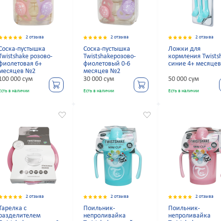
2 отзыва
2 отзыва
2 отзыва
Соска-пустышка
Соска-пустышка
Ложки для
Twistshake розово-
Twistshakeрозово-
кормления Twists
фиолетовая 6+
фиолетовый 0-6
синие 4+ месяце
месяцев №2
месяцев №2
100 000 сум
30 000 сум
50 000 сум
Есть в наличии
Есть в наличии
Есть в наличии
2 отзыва
2 отзыва
2 отзыва
Тарелка с
Поильник-
Поильник-
разделителем
непроливайка
непроливайка