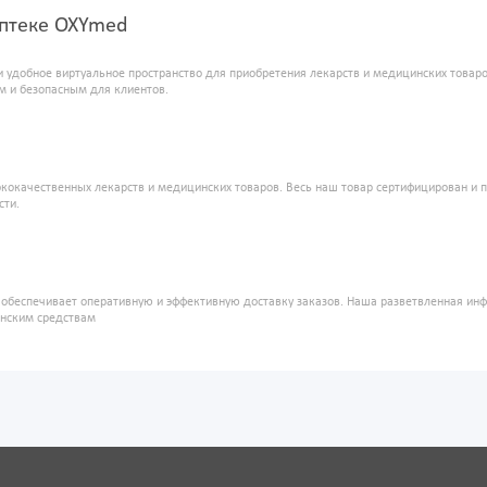
аптеке OXYmed
и удобное виртуальное пространство для приобретения лекарств и медицинских това
м и безопасным для клиентов.
кокачественных лекарств и медицинских товаров. Весь наш товар сертифицирован и 
сти.
" обеспечивает оперативную и эффективную доставку заказов. Наша разветвленная ин
инским средствам