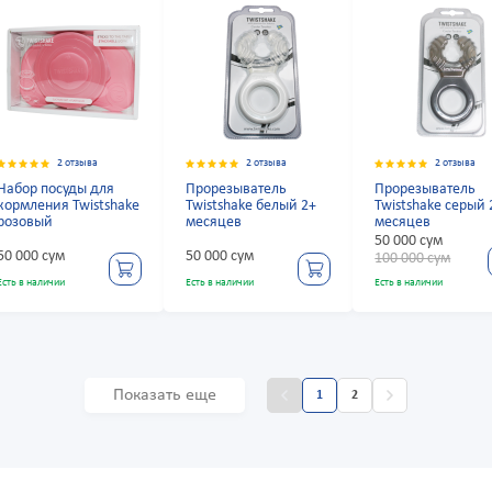
2 отзыва
2 отзыва
2 отзыва
Набор посуды для
Прорезыватель
Прорезыватель
кормления Twistshake
Twistshake белый 2+
Twistshake серый 
розовый
месяцев
месяцев
50 000 сум
50 000 сум
50 000 сум
100 000 сум
Есть в наличии
Есть в наличии
Есть в наличии
Показать еще
1
2