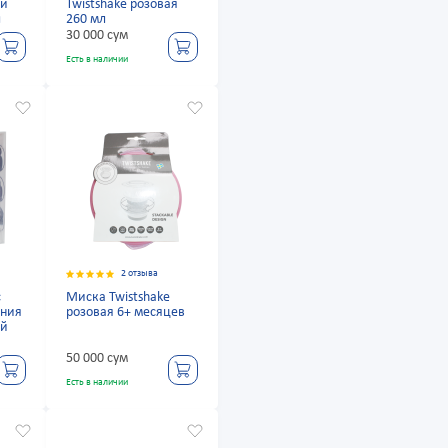
ый
Twistshake розовая
л
260 мл
30 000 сум
Есть в наличии
2 отзыва
с
Миска Twistshake
ания
розовая 6+ месяцев
ый
50 000 сум
Есть в наличии