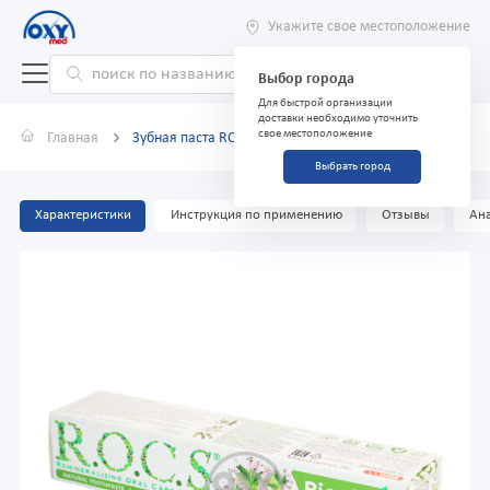
Укажите свое местоположение
Выбор города
Для быстрой организации
доставки необходимо уточнить
свое местоположение
Главная
Зубная паста ROCS Bionika 74 г
Выбрать город
Характеристики
Инструкция по применению
Отзывы
Ана