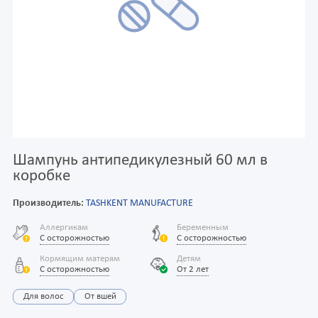
Шампунь антипедикулезный 60 мл в
коробке
Производитель:
TASHKENT MANUFACTURE
Аллергикам
Беременным
С осторожностью
С осторожностью
Кормящим матерям
Детям
С осторожностью
От 2 лет
Для волос
От вшей