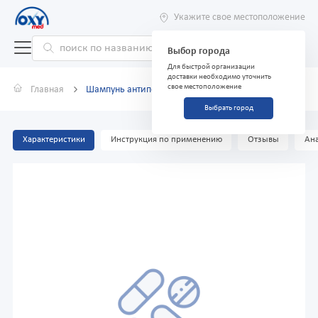
Укажите свое местоположение
Выбор города
Для быстрой организации
доставки необходимо уточнить
свое местоположение
Главная
Шампунь антипедикулезный 60 мл в коробке
Выбрать город
Характеристики
Инструкция по применению
Отзывы
Ана