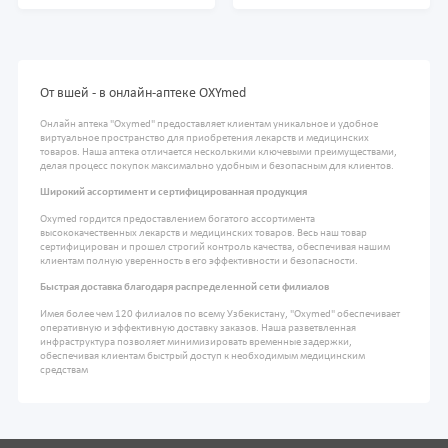
От вшей - в онлайн-аптеке OXYmed
Онлайн аптека "Oxymed" предоставляет клиентам уникальное и удобное
виртуальное пространство для приобретения лекарств и медицинских
товаров. Наша аптека отличается несколькими ключевыми преимуществами,
делая процесс покупок максимально удобным и безопасным для клиентов.
Широкий ассортимент и сертифицированная продукция
Oxymed гордится предоставлением богатого ассортимента
высококачественных лекарств и медицинских товаров. Весь наш товар
сертифицирован и прошел строгий контроль качества, обеспечивая нашим
клиентам полную уверенность в его эффективности и безопасности.
Быстрая доставка благодаря распределенной сети филиалов
Имея более чем 120 филиалов по всему Узбекистану, "Oxymed" обеспечивает
оперативную и эффективную доставку заказов. Наша разветвленная
инфраструктура позволяет минимизировать временные задержки,
обеспечивая клиентам быстрый доступ к необходимым медицинским
средствам