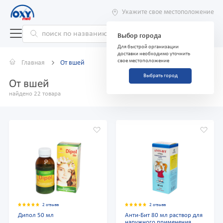
Укажите свое местоположение
Выбор города
Для быстрой организации
доставки необходимо уточнить
свое местоположение
Главная
От вшей
Выбрать город
От вшей
найдено 22 товара
2 отзыва
2 отзыва
Дипол 50 мл
Анти-Бит 80 мл раствор для
наружного применения