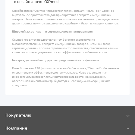
- в онлайн-аптеке OXYmed
Онлайн аптека "Oxymed" предоставляет клиентам уникальное и удобное
виртуальное пространство для приобретения лекарств и медицинских
товаров. Наша аптека отличается несколькими ключевыми преимуществами,
делая процесс покупок максимально удобным и безопасным для клиентов.
Широкий ассортимент и сертифицированная продукция
Oxymed гордится предоставлением богатого ассортимента
высококачественных лекарств и медицинских товаров. Весь наш товар
сертифицирован и прошел строгий контроль качества, обеспечивая нашим
клиентам полную уверенность в его эффективности и безопасности.
Быстрая доставка благодаря распределенной сети филиалов
Имея более чем 120 филиалов по всему Узбекистану, "Oxymed" обеспечивает
оперативную и эффективную доставку заказов. Наша разветвленная
инфраструктура позволяет минимизировать временные задержки,
обеспечивая клиентам быстрый доступ к необходимым медицинским
средствам
Покупателю
Компания