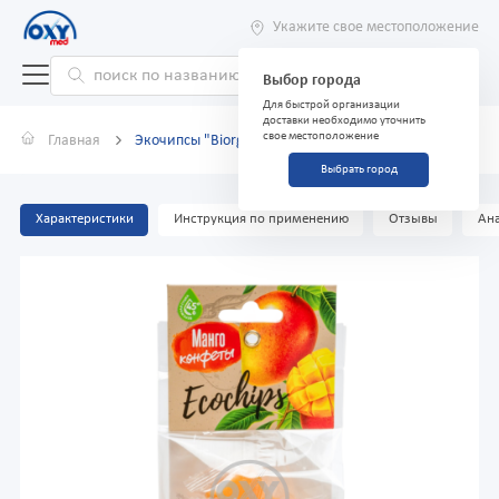
Укажите свое местоположение
Выбор города
Для быстрой организации
доставки необходимо уточнить
свое местоположение
Главная
Экочипсы "Biorganic" манго 70г
Выбрать город
Характеристики
Инструкция по применению
Отзывы
Ана