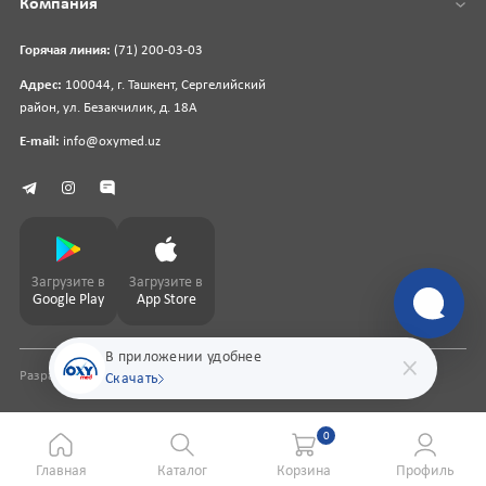
Компания
Горячая линия:
(71) 200-03-03
Адрес:
100044, г. Ташкент, Сергелийский
район, ул. Безакчилик, д. 18А
E-mail:
info@oxymed.uz
Загрузите в
Загрузите в
Google Play
App Store
В приложении удобнее
Разработка сайта
pharmit.uz
Скачать
0
Главная
Каталог
Корзина
Профиль