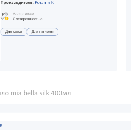
Производитель:
Ротан и К
Аллергикам
С осторожностью
Для кожи
Для гигиены
о mia bella silk 400мл
 К