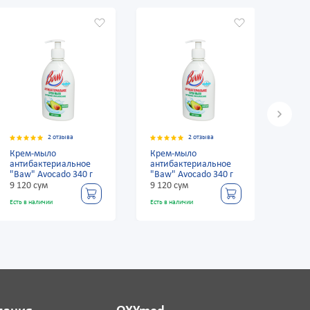
2 отзыва
2 отзыва
Крем-мыло
Крем-мыло
Кре
антибактериальное
антибактериальное
анти
"Baw" Avocado 340 г
"Baw" Avocado 340 г
"Baw
9 120 сум
9 120 сум
9 12
Есть в наличии
Есть в наличии
Есть в