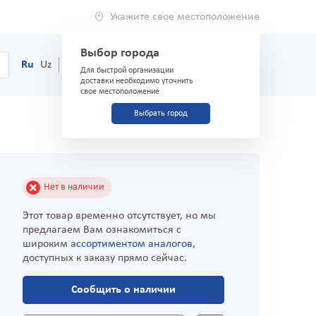
Укажите свое местоположение
Выбор города
0
Корзина
Ru
Uz
(71) 200-03-03
Для быстрой организации
доставки необходимо уточнить
свое местоположение
Выбрать город
Нет в наличии
Этот товар временно отсутствует, но мы
предлагаем Вам ознакомиться с
широким
ассортиментом аналогов
,
доступных к заказу прямо сейчас.
Сообщить о наличии