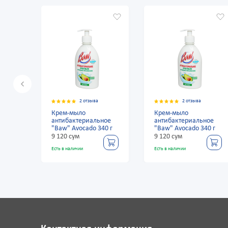
2 отзыва
2 отзыва
Крем-мыло
Крем-мыло
ное
антибактериальное
антибактериальное
0 г
"Baw" Avocado 340 г
"Baw" Avocado 340 г
9 120 сум
9 120 сум
Есть в наличии
Есть в наличии