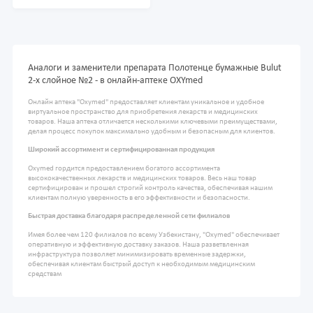
Аналоги и заменители препарата Полотенце бумажные Bulut
2-х слойное №2 - в онлайн-аптеке OXYmed
Онлайн аптека "Oxymed" предоставляет клиентам уникальное и удобное
виртуальное пространство для приобретения лекарств и медицинских
товаров. Наша аптека отличается несколькими ключевыми преимуществами,
делая процесс покупок максимально удобным и безопасным для клиентов.
Широкий ассортимент и сертифицированная продукция
Oxymed гордится предоставлением богатого ассортимента
высококачественных лекарств и медицинских товаров. Весь наш товар
сертифицирован и прошел строгий контроль качества, обеспечивая нашим
клиентам полную уверенность в его эффективности и безопасности.
Быстрая доставка благодаря распределенной сети филиалов
Имея более чем 120 филиалов по всему Узбекистану, "Oxymed" обеспечивает
оперативную и эффективную доставку заказов. Наша разветвленная
инфраструктура позволяет минимизировать временные задержки,
обеспечивая клиентам быстрый доступ к необходимым медицинским
средствам