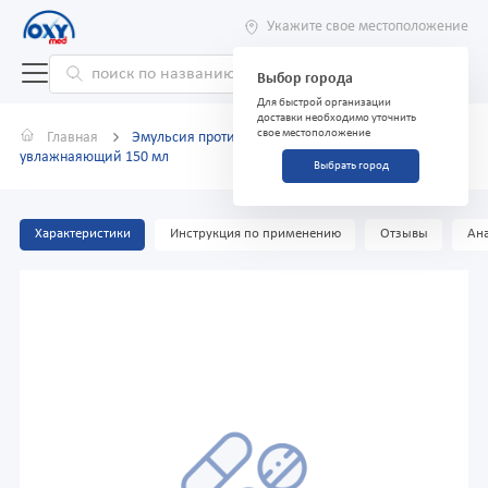
Укажите свое местоположение
Выбор города
Для быстрой организации
доставки необходимо уточнить
свое местоположение
Главная
Эмульсия против бритья THE CHEMICAL BARBERS
увлажнаяющий 150 мл
Выбрать город
Характеристики
Инструкция по применению
Отзывы
Ана