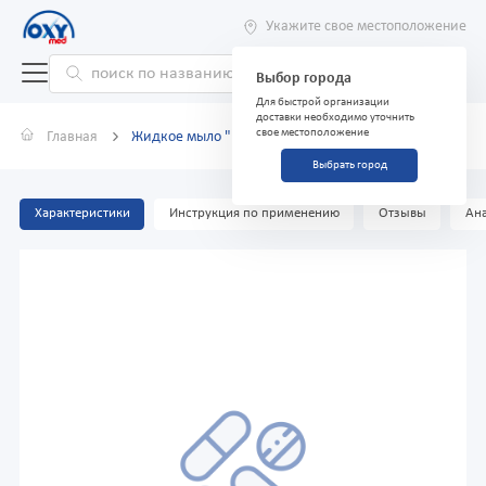
Укажите свое местоположение
Выбор города
Для быстрой организации
доставки необходимо уточнить
свое местоположение
Главная
Жидкое мыло "Dewell" Aloe Vera 500мл
Выбрать город
Характеристики
Инструкция по применению
Отзывы
Ана