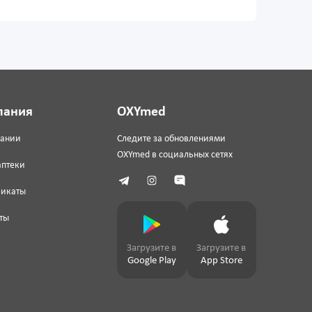
пания
OXYmed
пании
Следите за обновлениями
OXYmed в социальных сетях
аптеки
фикаты
ты
Загрузите в
Загрузите в
Google Play
App Store