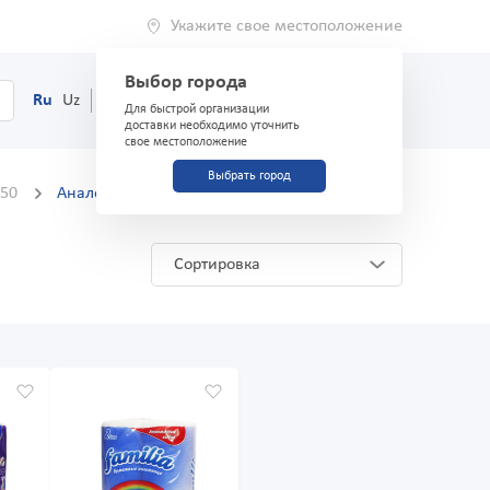
Укажите свое местоположение
Выбор города
0
Корзина
Ru
Uz
(71) 200-03-03
Для быстрой организации
доставки необходимо уточнить
свое местоположение
Выбрать город
150
Аналоги и заменители
Сортировка