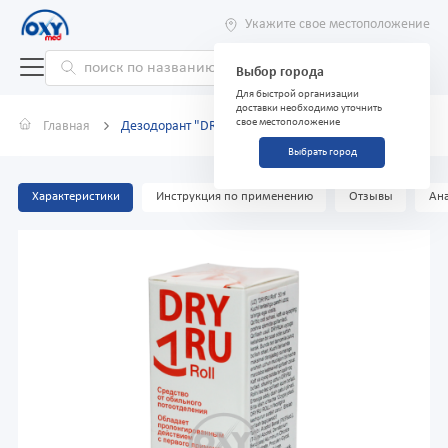
Укажите свое местоположение
Выбор города
Для быстрой организации
доставки необходимо уточнить
свое местоположение
Главная
Дезодорант "DRY RU" Roll Средство от пота 50 мл
Выбрать город
Характеристики
Инструкция по применению
Отзывы
Ана