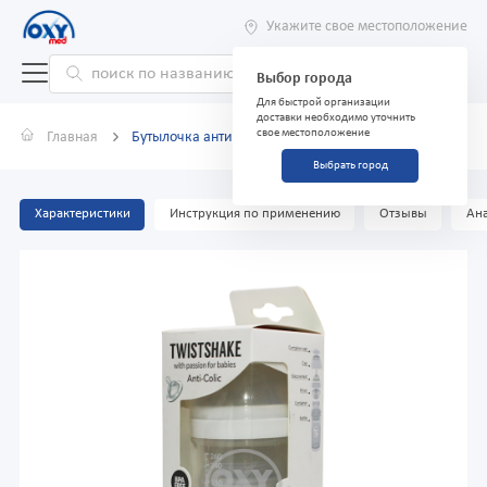
Укажите свое местоположение
Выбор города
Для быстрой организации
доставки необходимо уточнить
свое местоположение
Главная
Бутылочка антиколиковая Twistshake белая 260 мл
Выбрать город
Характеристики
Инструкция по применению
Отзывы
Ана