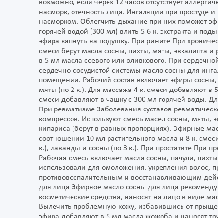
возможно, если через 12 часов отсутствует аллергич
насморк, отечность лица. Ингаляции при простуде и
насморком. Облегчить дыхание при них поможет эфи
горячей водой (300 мл) влить 5-6 к. экстракта и по
эфира капнуть на подушку. При рините При хрониче
смеси берут масла сосны, пихты, мяты, эвкалипта и 
в 5 мл масла соевого или оливкового. При сердечно
сердечно-сосудистой системы масло сосны для инга
помещении. Рабочий состав включает эфиры сосны, п
мяты (по 2 к.). Для массажа 4 к. смеси добавляют в 
смеси добавляют в чашку с 300 мл горячей воды. Дл
При ревматизме Заболевания суставов ревматическ
компрессов. Используют смесь масел сосны, мяты, э
кипариса (берут в равных пропорциях). Эфирные мас
соотношении 10 мл растительного масла и 8 к. смес
к.), лаванды и сосны (по 3 к.). При простатите При п
Рабочая смесь включает масла сосны, пачули, пихты
использовали для омоложения, укрепления волос, п
противовоспалительным и восстанавливающим дейст
для лица Эфирное масло сосны для лица рекоменд
косметические средства, наносят на лицо в виде ма
Вылечить проблемную кожу, избавившись от прыщей
эфира добавляют в 5 мл масла жожоба и наносят то