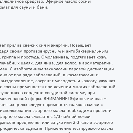
еллюлитное средство. Эфирное масло сосны
мат для сауны и бани.
ает прилив свежих сил и энергии, Повышает
одаря своим противовирусным и антибактериальным
 гриппе и простуде. Омолаживае, подтягивает кожу,
лечебных целях, для лица, для волос, в ароматерапии.
мен. С изобретением технологии паровой дистилляции
меняют при ряде заболеваний, в косметологии и
выздоровление, сохранят молодость и красоту, улучшат
ло сосны применяется при лечении многих заболеваний.
рушениях в сердечно-сосудистой системе, при
х мочеполовой сферы. ВНИМАНИЕ! Эфирные масла –
еских целях следует применять только в смеси с
использования эфирного масла необходимо провести
 эфирного масла смешать с 1/3 чайной ложки
хность предплечья или за ухо или 2-3 капли эфирного
периодически вдыхать. Применение тестируемого масла