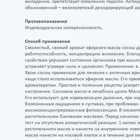
выпадение, препятствует появлению перхоти. Антиц
обыкновенной – великолепный дезодорирующий аро
Противопоказания
Индивидуальная непереносимость.
Способ применения
Смолистый, свежий аромат эфирного масла сосны д
работоспособность, концентрацию внимания. Благ
свойствам улучшает состояние организма при кашле,
устраняет угревую сыпь и целлюлит. Применение: в 
Хвою сосны применяли для лечения с античных вре
чаще стало использоваться эфирное масло. Его при
ароматерапии. Простые и полезные рецепты ускорят 
настроение. Сосновое масло в лечебных целях Мас
Его используют: для нормализации дыхания, при на
болезненных ощущениях в суставах, при проблема
высококонцентрированные фитоэссенции. В косметич
растительными базовыми маслами. Перед началом 
тест на отсутствие аллергической реакции. 1 каплю
растительного масла и нанести на внутреннюю повер
масла нанести на носовой платок и в течение дня 