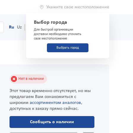
Укажите свое местоположение
Выбор города
0
Корзина
Ru
Uz
(71) 200-03-03
Для быстрой организации
доставки необходимо уточнить
свое местоположение
Выбрать город
Нет в наличии
Этот товар временно отсутствует, но мы
предлагаем Вам ознакомиться с
широким
ассортиментом аналогов
,
доступных к заказу прямо сейчас.
Сообщить о наличии