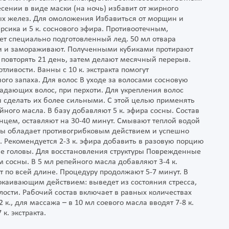
сении в виде маски (на ночь) избавит от жирного
ых желез. Для омоложения Избавиться от морщин и
рсика и 5 к. соснового эфира. Противоотечным,
специально подготовленный лед. 50 мл отвара
чки и замораживают. Полученными кубиками протирают
 повторять 21 день, затем делают месячный перерыв.
ливости. Ванны с 10 к. экстракта помогут
ого запаха. Для волос В уходе за волосами сосновую
дающих волос, при перхоти. Для укрепления волос
 сделать их более сильными. С этой целью применять
ного масла. В базу добавляют 5 к. эфира сосны. Состав
енцем, оставляют на 30-40 минут. Смывают теплой водой
ны обладает противогрибковым действием и успешно
х. Рекомендуется 2-3 к. эфира добавить в разовую порцию
ье головы. Для восстановления структуры Поврежденные
 сосны. В 5 мл репейного масла добавляют 3-4 к.
т по всей длине. Процедуру продолжают 5-7 минут. В
окаивающим действием: выведет из состояния стресса,
лости. Рабочий состав включает в равных количествах
к., для массажа – в 10 мл соевого масла вводят 7-8 к.
к. экстракта.