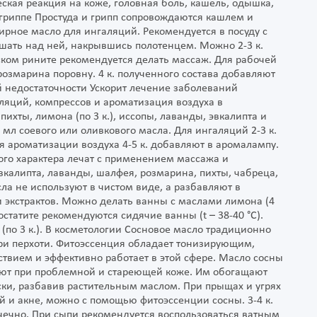
еская реакция на коже, головная боль, кашель, одышка,
 гриппе Простуда и грипп сопровождаются кашлем и
рное масло для ингаляций. Рекомендуется в посуду с
дышать над ней, накрывшись полотенцем. Можно 2-3 к.
ском рините рекомендуется делать массаж. Для рабочей
розмарина поровну. 4 к. полученного состава добавляют
й недостаточности Ускорит лечение заболеваний
ляций, компрессов и ароматизация воздуха в
ихты, лимона (по 3 к.), иссопы, лаванды, эвкалипта и
5 мл соевого или оливкового масла. Для ингаляций 2-3 к.
я ароматизации воздуха 4-5 к. добавляют в аромалампу.
ого характера лечат с применением массажа и
вкалипта, лаванды, шалфея, розмарина, пихты, чабреца,
ла не используют в чистом виде, а разбавляют в
и экстрактов. Можно делать ванны с маслами лимона (4
ростатите рекомендуются сидячие ванны (t – 38-40 °С).
 (по 3 к.). В косметологии Сосновое масло традиционно
ри перхоти. Фитоэссенция обладает тонизирующим,
вием и эффективно работает в этой сфере. Масло сосны
уют при проблемной и стареющей коже. Им обогащают
ски, разбавив растительным маслом. При прыщах и угрях
 и акне, можно с помощью фитоэссенции сосны. 3-4 к.
чечно. При сыпи рекомендуется воспользоваться ватным