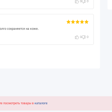
0
0
олго сохраняется на коже.
0
0
те посмотреть товары в
каталоге