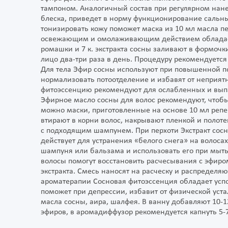
тампоном. Аналогичный состав при регулярном нане
блеска, приведет в норму функционирование сальн
тонизировать кожу поможет маска из 10 мл масла пе
освежающим и омолаживающим действием обладает 
ромашки и 7 к. экстракта сосны заливают в формо
лицо два-три раза в день. Процедуру рекомендуется
Для тела Эфир сосны используют при повышенной пот
нормализовать потоотделение и избавят от неприятн
фитоэссенцию рекомендуют для ослабленных и выпа
Эфирное масло сосны для волос рекомендуют, чтобы
можно маски, приготовленные на основе 10 мл репей
втирают в корни волос, накрывают пленкой и полот
с подходящим шампунем. При перхоти Экстракт сос
действует для устранения «белого снега» на волоса
шампуня или бальзама и использовать его при мыт
волосы помогут восстановить расчесывания с эфиром
экстракта. Смесь наносят на расческу и распределяю
ароматерапии Сосновая фитоэссенция обладает усп
поможет при депрессии, избавит от физической уста
масла сосны, аира, шалфея. В ванну добавляют 10-12 
эфиров, в аромадиффузор рекомендуется капнуть 5-7 