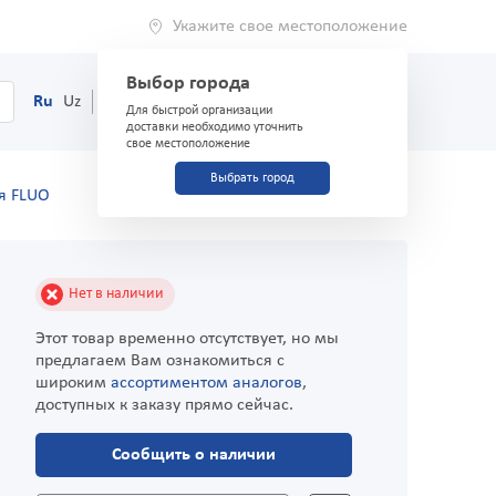
Укажите свое местоположение
Выбор города
0
Корзина
Ru
Uz
(71) 200-03-03
Для быстрой организации
доставки необходимо уточнить
свое местоположение
Выбрать город
я FLUO
Нет в наличии
Этот товар временно отсутствует, но мы
предлагаем Вам ознакомиться с
широким
ассортиментом аналогов
,
доступных к заказу прямо сейчас.
Сообщить о наличии