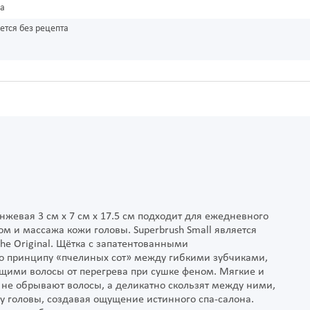
ка
ется без рецепта
нжевая 3 см х 7 см х 17.5 см подходит для ежедневного
м и массажа кожи головы. Superbrush Small является
e Original. Щётка с запатентованными
 принципу «пчелиных сот» между гибкими зубчиками,
ми волосы от перегрева при сушке феном. Мягкие и
 не обрывают волосы, а деликатно скользят между ними,
у головы, создавая ощущение истинного спа-салона.