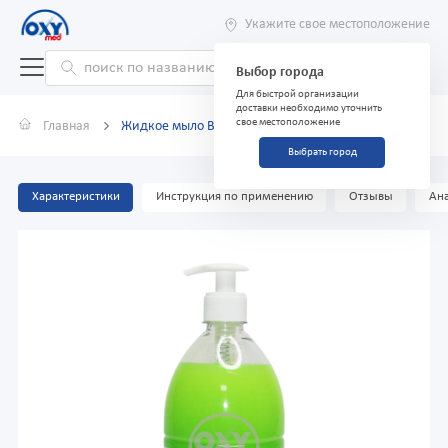
Укажите свое местоположение
Выбор города
Для быстрой организации
доставки необходимо уточнить
свое местоположение
Главная
Жидкое мыло BRAVO Алоэ вера 1000 мл
Выбрать город
Характеристики
Инструкция по применению
Отзывы
Ана