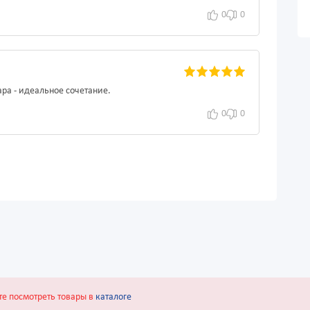
0
0
ра - идеальное сочетание.
0
0
те посмотреть товары в
каталоге