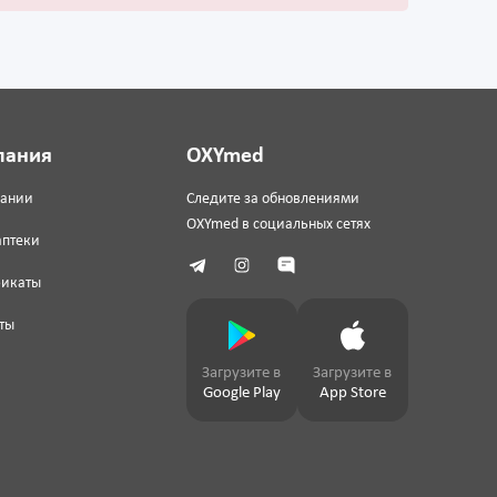
пания
OXYmed
пании
Следите за обновлениями
OXYmed в социальных сетях
аптеки
фикаты
ты
Загрузите в
Загрузите в
Google Play
App Store