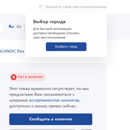
Укажите свое местоположение
Выбор города
0
Корзина
Ru
Uz
(71) 200-03-03
Для быстрой организации
доставки необходимо уточнить
свое местоположение
Выбрать город
CANDIC без сахара арктическая мята 14 г
Нет в наличии
Этот товар временно отсутствует, но мы
предлагаем Вам ознакомиться с
широким
ассортиментом аналогов
,
доступных к заказу прямо сейчас.
Сообщить о наличии