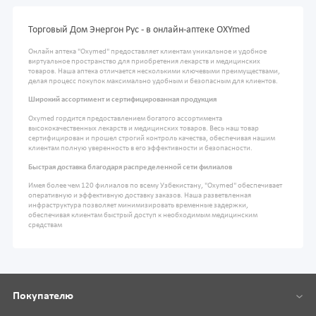
Торговый Дом Энергон Рус - в онлайн-аптеке OXYmed
Онлайн аптека "Oxymed" предоставляет клиентам уникальное и удобное
виртуальное пространство для приобретения лекарств и медицинских
товаров. Наша аптека отличается несколькими ключевыми преимуществами,
делая процесс покупок максимально удобным и безопасным для клиентов.
Широкий ассортимент и сертифицированная продукция
Oxymed гордится предоставлением богатого ассортимента
высококачественных лекарств и медицинских товаров. Весь наш товар
сертифицирован и прошел строгий контроль качества, обеспечивая нашим
клиентам полную уверенность в его эффективности и безопасности.
Быстрая доставка благодаря распределенной сети филиалов
Имея более чем 120 филиалов по всему Узбекистану, "Oxymed" обеспечивает
оперативную и эффективную доставку заказов. Наша разветвленная
инфраструктура позволяет минимизировать временные задержки,
обеспечивая клиентам быстрый доступ к необходимым медицинским
средствам
Покупателю