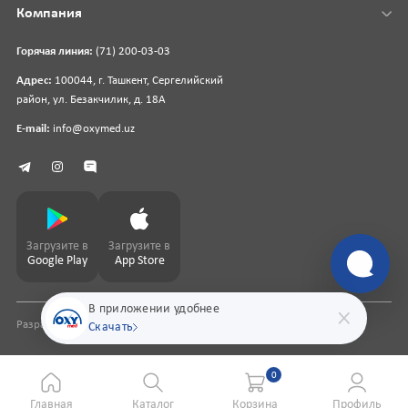
Компания
Горячая линия:
(71) 200-03-03
Адрес:
100044, г. Ташкент, Сергелийский
район, ул. Безакчилик, д. 18А
E-mail:
info@oxymed.uz
Загрузите в
Загрузите в
Google Play
App Store
В приложении удобнее
Разработка сайта
pharmit.uz
Скачать
0
Главная
Каталог
Корзина
Профиль