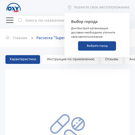
Укажите свое местоположение
Выбор города
Для быстрой организации
доставки необходимо уточнить
свое местоположение
Главная
Расческа "Superbrush" маленькая фуксия
Выбрать город
Характеристики
Инструкция по применению
Отзывы
Ана