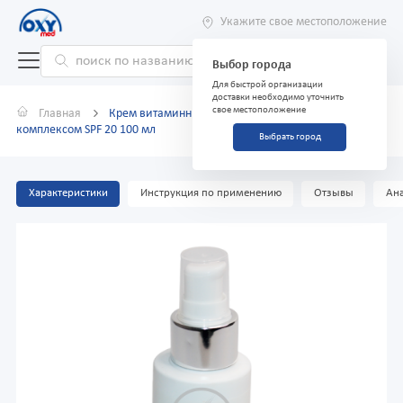
Укажите свое местоположение
Выбор города
Для быстрой организации
доставки необходимо уточнить
свое местоположение
Главная
Крем витаминный "Aravia" с антиоксидантным
комплексом SPF 20 100 мл
Выбрать город
Характеристики
Инструкция по применению
Отзывы
Ана