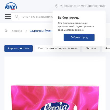
Укажите свое местоположение
Выбор города
Для быстрой организации
доставки необходимо уточнить
свое местоположение
Главная
Салфетки бумаж для лица PAPIA 2х слой №100
Выбрать город
Характеристики
Инструкция по применению
Отзывы
Ана