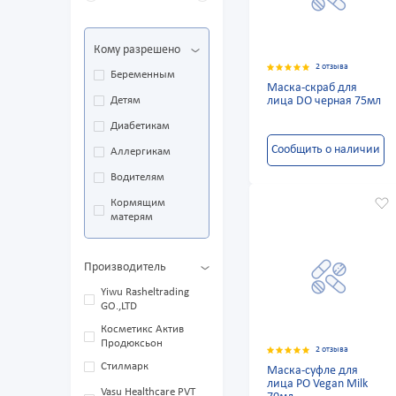
Кому разрешено
2 отзыва
Беременным
Маска-скраб для
Детям
лица DO черная 75мл
Диабетикам
Сообщить о наличии
Аллергикам
Водителям
Кормящим
матерям
Производитель
Yiwu Rasheltrading
GO.,LTD
Косметикс Актив
Продюксьон
2 отзыва
Стилмарк
Маска-суфле для
лица PO Vegan Milk
Vasu Healthcare PVT