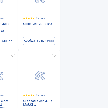
зыва
2 отзыва
я лица
Спонж для лица №3
щая
 наличии
Сообщить о наличии
зыва
2 отзыва
нс для
Сыворотка для лица
LL
MARKELL