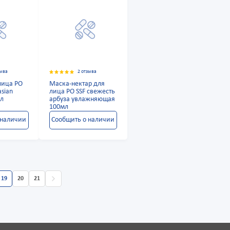
зыва
2 отзыва
лица PO
Маска-нектар для
asian
лица РО SSF свежесть
мл
арбуза увлажняющая
100мл
 наличии
Сообщить о наличии
19
20
21