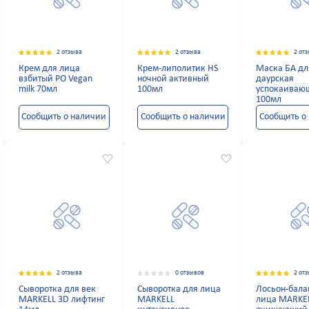
2 отзыва
2 отзыва
2 от
Крем для лица
Крем-липолитик HS
Маска БА дл
взбитый РО Vegan
ночной активный
даурская
milk 70мл
100мл
успокаиваю
100мл
Сообщить о наличии
Сообщить о наличии
Сообщить о
2 отзыва
0 отзывов
2 от
Сыворотка для век
Сыворотка для лица
Лосьон-бала
MARKELL 3D лифтинг
MARKELL
лица MARKE