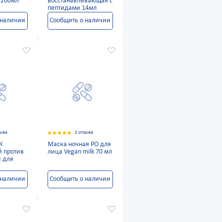
200мл
восстанавливающая с
пептидами 14мл
 наличии
Сообщить о наличии
зыва
2 отзыва
К
Маска ночная РО для
 против
лица Vegan milk 70 мл
 для
 наличии
Сообщить о наличии