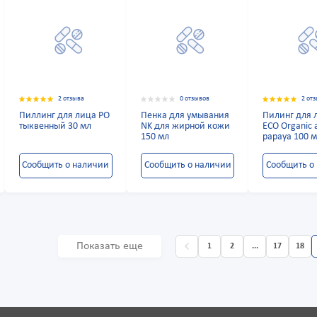
2 отзыва
0 отзывов
2 от
Пиллинг для лица РО
Пенка для умывания
Пилинг для 
тыквенный 30 мл
NK для жирной кожи
ECO Organic 
150 мл
papaya 100 
Сообщить о наличии
Сообщить о наличии
Сообщить о
Показать еще
1
2
...
17
18