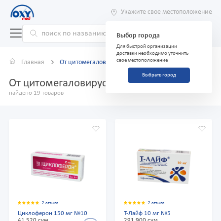
Укажите свое местоположение
Выбор города
Для быстрой организации
доставки необходимо уточнить
свое местоположение
Главная
От цитомегаловирусной инфекции
Выбрать город
От цитомегаловирусной инфекции
найдено 19 товаров
2 отзыва
2 отзыва
Циклоферон 150 мг №10
Т-Лайф 10 мг №5
41 520 сум
291 900 сум