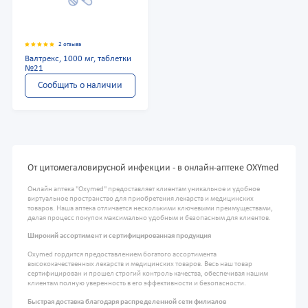
2 отзыва
Валтрекс, 1000 мг, таблетки
№21
Сообщить о наличии
От цитомегаловирусной инфекции - в онлайн-аптеке OXYmed
Онлайн аптека "Oxymed" предоставляет клиентам уникальное и удобное
виртуальное пространство для приобретения лекарств и медицинских
товаров. Наша аптека отличается несколькими ключевыми преимуществами,
делая процесс покупок максимально удобным и безопасным для клиентов.
Широкий ассортимент и сертифицированная продукция
Oxymed гордится предоставлением богатого ассортимента
высококачественных лекарств и медицинских товаров. Весь наш товар
сертифицирован и прошел строгий контроль качества, обеспечивая нашим
клиентам полную уверенность в его эффективности и безопасности.
Быстрая доставка благодаря распределенной сети филиалов