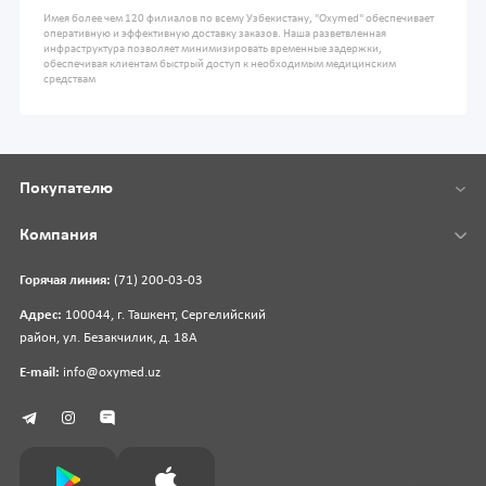
Имея более чем 120 филиалов по всему Узбекистану, "Oxymed" обеспечивает
оперативную и эффективную доставку заказов. Наша разветвленная
инфраструктура позволяет минимизировать временные задержки,
обеспечивая клиентам быстрый доступ к необходимым медицинским
средствам
Покупателю
Компания
Горячая линия:
(71) 200-03-03
Адрес:
100044, г. Ташкент, Сергелийский
район, ул. Безакчилик, д. 18А
E-mail:
info@oxymed.uz