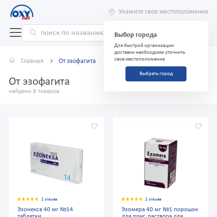
Укажите свое местоположение
Выбор города
Для быстрой организации
доставки необходимо уточнить
свое местоположение
Главная
От эзофагита
Выбрать город
От эзофагита
найдено 8 товаров
2 отзыва
2 отзыва
Эзонекса 40 мг №14
Эзомера 40 мг №1 порошок
таблетки
для приг. раствора для