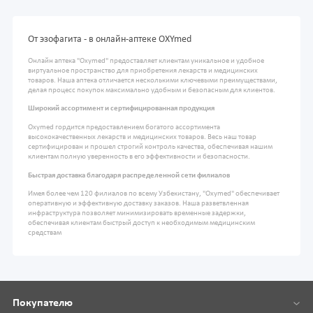
От эзофагита - в онлайн-аптеке OXYmed
Онлайн аптека "Oxymed" предоставляет клиентам уникальное и удобное
виртуальное пространство для приобретения лекарств и медицинских
товаров. Наша аптека отличается несколькими ключевыми преимуществами,
делая процесс покупок максимально удобным и безопасным для клиентов.
Широкий ассортимент и сертифицированная продукция
Oxymed гордится предоставлением богатого ассортимента
высококачественных лекарств и медицинских товаров. Весь наш товар
сертифицирован и прошел строгий контроль качества, обеспечивая нашим
клиентам полную уверенность в его эффективности и безопасности.
Быстрая доставка благодаря распределенной сети филиалов
Имея более чем 120 филиалов по всему Узбекистану, "Oxymed" обеспечивает
оперативную и эффективную доставку заказов. Наша разветвленная
инфраструктура позволяет минимизировать временные задержки,
обеспечивая клиентам быстрый доступ к необходимым медицинским
средствам
Покупателю