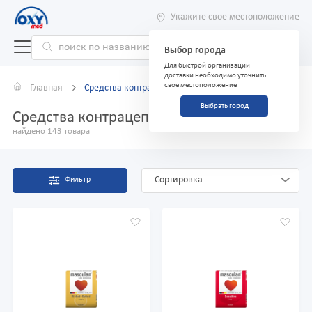
Укажите свое местоположение
Выбор города
Для быстрой организации
доставки необходимо уточнить
свое местоположение
Главная
Средства контрацепции, лубриканты
Выбрать город
Средства контрацепции, лубриканты
найдено 143 товара
Сортировка
Фильтр