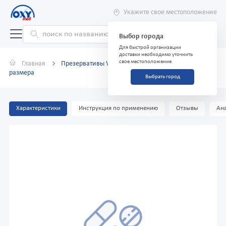
Укажите свое местоположение
Выбор города
Для быстрой организации
доставки необходимо уточнить
свое местоположение
Главная
Презервативы Vizit Large №3 увеличенного
размера
Выбрать город
Характеристики
Инструкция по применению
Отзывы
Ана