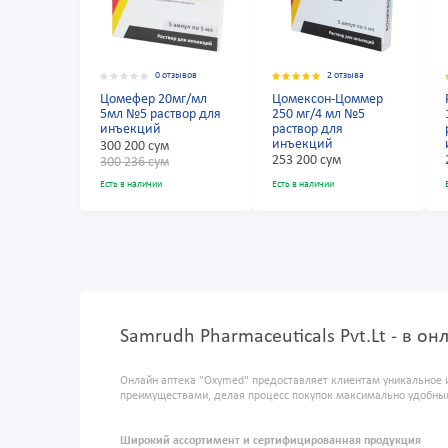
0 отзывов
2 отзыва
Цомефер 20мг/мл
Цомексон-Цоммер
5мл №5 раствор для
250 мг/4 мл №5
инъекций
раствор для
инъекций
300 200 сум
253 200 сум
300 236 сум
Есть в наличии
Есть в наличии
Samrudh Pharmaceuticals Pvt.Lt - в о
Онлайн аптека "Oxymed" предоставляет клиентам уникальное 
преимуществами, делая процесс покупок максимально удобны
Широкий ассортимент и сертифицированная продукция