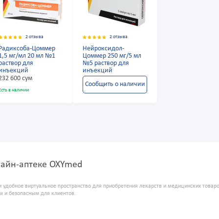
2 отзыва
2 отзыва
Радиксоба-Цоммер
Нейроксидол-
1,5 мг/мл 20 мл №1
Цоммер 250 мг/5 мл
раствор для
№5 раствор для
инъекций
инъекций
232 600 сум
Сообщить о наличии
Есть в наличии
нлайн-аптеке OXYmed
и удобное виртуальное пространство для приобретения лекарств и медицинских това
м и безопасным для клиентов.