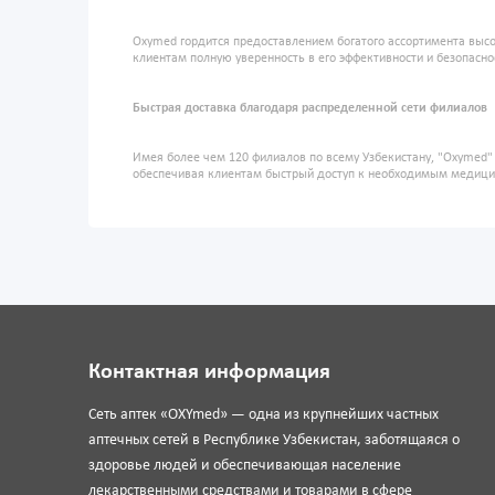
Oxymed гордится предоставлением богатого ассортимента высо
клиентам полную уверенность в его эффективности и безопасно
Быстрая доставка благодаря распределенной сети филиалов
Имея более чем 120 филиалов по всему Узбекистану, "Oxymed
обеспечивая клиентам быстрый доступ к необходимым медиц
Контактная информация
Сеть аптек «OXYmed» — одна из крупнейших частных
аптечных сетей в Республике Узбекистан, заботящаяся о
здоровье людей и обеспечивающая население
лекарственными средствами и товарами в сфере