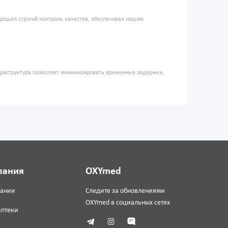
прошел строгий контроль качества, обеспечивая нашим
фраструктура позволяет минимизировать временные задержки,
пания
OXYmed
пании
Следите за обновлениями
OXYmed в социальных сетях
аптеки