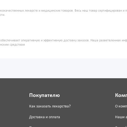
кокачественных лекарств и медицинских товаров. Весь наш товар сертифицирован и 
сти.
" обеспечивает оперативную и эффективную доставку заказов. Наша разветвленная ин
инским средствам
Покупателю
Ком
Как заказать лекарства?
О ком
Доставка и оплата
Наши 