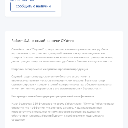
Сообщить о наличии
Rafarm S.A - в онлайн-аптеке OXYmed
Онлайн аптека "Oxymed" предоставляет клиентам уникальное и удобное
виртуальное пространство для приобретения лекарств и медицинских
товаров. Наша аптека отличается несколькими ключевыми преимуществами,
делая процесс покупок максимально удобным и безопасным для клиентов.
Широкий ассортимент и сертифицированная продукция
Oxymed гордится предоставлением богатого ассортимента
высококачественных лекарств и медицинских товаров. Весь наш товар
сертифицирован и прошел строгий контроль качества, обеспечивая нашим
клиентам полную уверенность в его эффективности и безопасности.
Быстрая доставка благодаря распределенной сети филиалов
Имея более чем 120 филиалов по всему Узбекистану, "Oxymed" обеспечивает
оперативную и эффективную доставку заказов. Наша разветвленная
инфраструктура позволяет минимизировать временные задержки,
обеспечивая клиентам быстрый доступ к необходимым медицинским
средствам