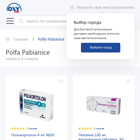
Укажите свое местоположение
Выбор города
Для быстрой организации
доставки необходимо уточнить
свое местоположение
Главная
Polfa Pabianice
Выбрать город
Polfa Pabianice
найдено 9 товаров
2 отзыва
2 отзыва
Полькортолон 4 мг №50
Лютеина 100 мг
вагинальные таблетки, 30