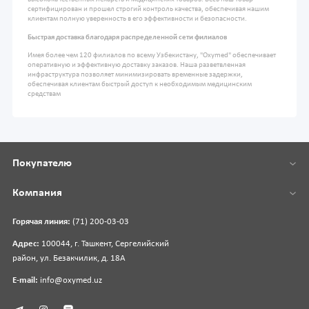
сертифицирован и прошел строгий контроль качества, обеспечивая нашим
клиентам полную уверенность в его эффективности и безопасности.
Быстрая доставка благодаря распределенной сети филиалов
Имея более чем 120 филиалов по всему Узбекистану, "Oxymed" обеспечивает
оперативную и эффективную доставку заказов. Наша разветвленная
инфраструктура позволяет минимизировать временные задержки,
обеспечивая клиентам быстрый доступ к необходимым медицинским
средствам
Покупателю
Компания
Горячая линия:
(71) 200-03-03
Адрес:
100044, г. Ташкент, Сергелийский
район, ул. Безакчилик, д. 18А
E-mail:
info@oxymed.uz