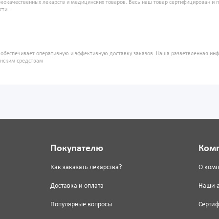
кокачественных лекарств и медицинских товаров. Весь наш товар сертифицирован и 
сти.
" обеспечивает оперативную и эффективную доставку заказов. Наша разветвленная ин
инским средствам
Покупателю
Ком
Как заказать лекарства?
О ком
Доставка и оплата
Наши 
Популярные вопросы
Серти