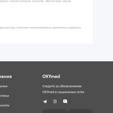
прошел строгий контроль качества, обеспечивая нашим
фраструктура позволяет минимизировать временные задержки,
пания
OXYmed
пании
Следите за обновлениями
OXYmed в социальных сетях
аптеки
фикаты