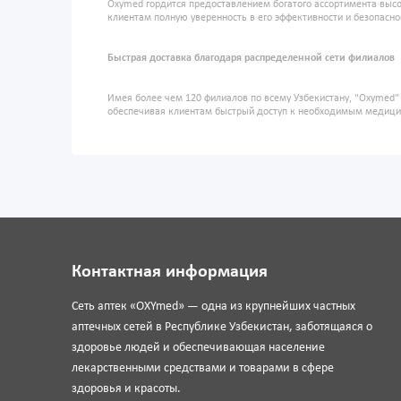
Oxymed гордится предоставлением богатого ассортимента высо
клиентам полную уверенность в его эффективности и безопасно
Быстрая доставка благодаря распределенной сети филиалов
Имея более чем 120 филиалов по всему Узбекистану, "Oxymed
обеспечивая клиентам быстрый доступ к необходимым медиц
Контактная информация
Сеть аптек «OXYmed» — одна из крупнейших частных
аптечных сетей в Республике Узбекистан, заботящаяся о
здоровье людей и обеспечивающая население
лекарственными средствами и товарами в сфере
здоровья и красоты.