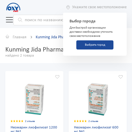
Укажите свое местоположение
Выбор города
Для быстрой организации
доставки необходимо уточнить
свое местоположение
Главная
Kunming Jida Pharmaceutical
Выбрать город
Kunming Jida Pharmaceutical
найдено 2 товара
2 отзыва
2 отзыва
Неомарин лиофилизат 1200
Неомарин лиофилизат 600
мг №1
мг №1