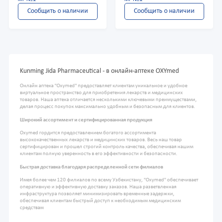
Сообщить о наличии
Сообщить о наличии
Kunming Jida Pharmaceutical - в онлайн-аптеке OXYmed
Онлайн аптека "Oxymed" предоставляет клиентам уникальное и удобное
виртуальное пространство для приобретения лекарств и медицинских
товаров. Наша аптека отличается несколькими ключевыми преимуществами,
делая процесс покупок максимально удобным и безопасным для клиентов.
Широкий ассортимент и сертифицированная продукция
Oxymed гордится предоставлением богатого ассортимента
высококачественных лекарств и медицинских товаров. Весь наш товар
сертифицирован и прошел строгий контроль качества, обеспечивая нашим
клиентам полную уверенность в его эффективности и безопасности.
Быстрая доставка благодаря распределенной сети филиалов
Имея более чем 120 филиалов по всему Узбекистану, "Oxymed" обеспечивает
оперативную и эффективную доставку заказов. Наша разветвленная
инфраструктура позволяет минимизировать временные задержки,
обеспечивая клиентам быстрый доступ к необходимым медицинским
средствам