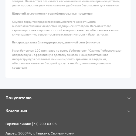
товаров. Наша аптека отличается несколькими ключевыми преимуществами,
делая процесс покупок максимально удобным и безопасным для клиентов.
Широкий ассортимент и сертифицированная продукция
Oxymed гордится предоставлением богатого ассортимента
высококачественных лекарств и медицинских товаров. Весь наш товар
сертифицирован и прошел строгий контроль качества, обеспечивая нашим
клиентам полную уверенность в его эффективности и безопасности.
Быстрая доставка благодаря распределенной сети филиалов
Имея более чем 120 филиалов по всему Узбекистану, "Oxymed" обеспечивает
оперативную и эффективную доставку заказов. Наша разветвленная
инфраструктура позволяет минимизировать временные задержки,
обеспечивая клиентам быстрый доступ к необходимым медицинским
средствам
Покупателю
Компания
Горячая линия:
(71) 200-03-03
Адрес:
100044, г. Ташкент, Сергелийский