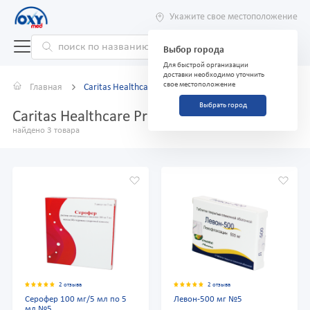
Укажите свое местоположение
Выбор города
Для быстрой организации
доставки необходимо уточнить
свое местоположение
Главная
Caritas Healthcare Private Lim
Выбрать город
Caritas Healthcare Private Lim
найдено 3 товара
2 отзыва
2 отзыва
Серофер 100 мг/5 мл по 5
Левон-500 мг №5
мл №5