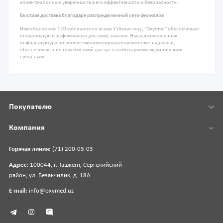
клиентам полную уверенность в его эффективности и безопасности.
Быстрая доставка благодаря распределенной сети филиалов
Имея более чем 120 филиалов по всему Узбекистану, "Oxymed" обеспечивает
оперативную и эффективную доставку заказов. Наша разветвленная
инфраструктура позволяет минимизировать временные задержки,
обеспечивая клиентам быстрый доступ к необходимым медицинским
средствам
Покупателю
Компания
Горячая линия:
(71) 200-03-03
Адрес:
100044, г. Ташкент, Сергелийский
район, ул. Безакчилик, д. 18А
E-mail:
info@oxymed.uz