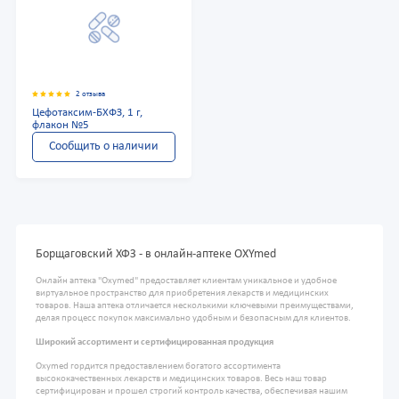
2 отзыва
Цефотаксим-БХФЗ, 1 г,
флакон №5
Сообщить о наличии
Борщаговский ХФЗ - в онлайн-аптеке OXYmed
Онлайн аптека "Oxymed" предоставляет клиентам уникальное и удобное
виртуальное пространство для приобретения лекарств и медицинских
товаров. Наша аптека отличается несколькими ключевыми преимуществами,
делая процесс покупок максимально удобным и безопасным для клиентов.
Широкий ассортимент и сертифицированная продукция
Oxymed гордится предоставлением богатого ассортимента
высококачественных лекарств и медицинских товаров. Весь наш товар
сертифицирован и прошел строгий контроль качества, обеспечивая нашим