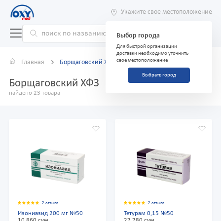
Укажите свое местоположение
Выбор города
Для быстрой организации
доставки необходимо уточнить
свое местоположение
Главная
Борщаговский ХФЗ
Выбрать город
Борщаговский ХФЗ
найдено 23 товара
2 отзыва
2 отзыва
Изониазид 200 мг №50
Тетурам 0,15 №50
10 860 сум
27 780 сум