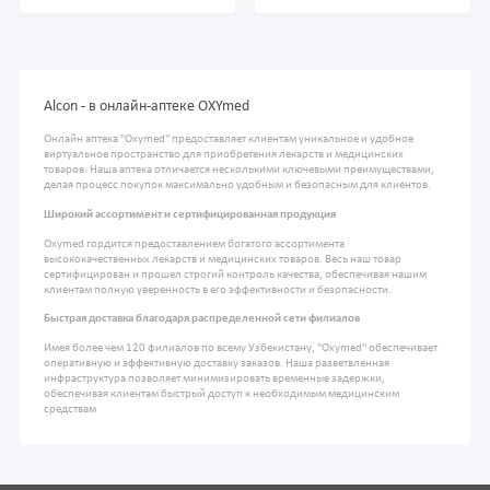
Alcon - в онлайн-аптеке OXYmed
Онлайн аптека "Oxymed" предоставляет клиентам уникальное и удобное
виртуальное пространство для приобретения лекарств и медицинских
товаров. Наша аптека отличается несколькими ключевыми преимуществами,
делая процесс покупок максимально удобным и безопасным для клиентов.
Широкий ассортимент и сертифицированная продукция
Oxymed гордится предоставлением богатого ассортимента
высококачественных лекарств и медицинских товаров. Весь наш товар
сертифицирован и прошел строгий контроль качества, обеспечивая нашим
клиентам полную уверенность в его эффективности и безопасности.
Быстрая доставка благодаря распределенной сети филиалов
Имея более чем 120 филиалов по всему Узбекистану, "Oxymed" обеспечивает
оперативную и эффективную доставку заказов. Наша разветвленная
инфраструктура позволяет минимизировать временные задержки,
обеспечивая клиентам быстрый доступ к необходимым медицинским
средствам