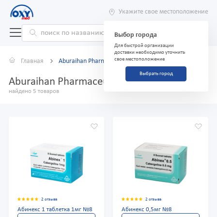
Укажите свое местоположение
Выбор города
Для быстрой организации
доставки необходимо уточнить
свое местоположение
Главная
Aburaihan Pharmaceutical Co.
Выбрать город
Aburaihan Pharmaceutical Co.
найдено 5 товаров
2 отзыва
2 отзыва
Абинекс 1 таблетка 1мг №8
Абинекс 0,5мг №8