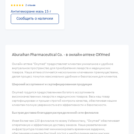
2 отзыва
Антигеморане мазь 15 г
Сообщить о наличии
Aburaihan Pharmaceutical Co. - в онлайн-аптеке OXYmed
Онлайн аптека "Oxymed" предоставляет клиентам уникальное и удобное
виртуальное пространство для приобретения лекарств и медицинских
товаров. Наша аптека отличается несколькими ключевыми преимуществами,
делая процесс покупок максимально удобным и безопасным для клиентов.
Широкий ассортимент и сертифицированная продукция
Oxymed гордится предоставлением богатого ассортимента
высококачественных лекарств и медицинских товаров. Весь наш товар
сертифицирован и прошел строгий контроль качества, обеспечивая нашим
клиентам полную уверенность в его эффективности и безопасности.
Быстрая доставка благодаря распределенной сети филиалов
Имея более чем 120 филиалов по всему Узбекистану, "Oxymed" обеспечивает
оперативную и эффективную доставку заказов. Наша разветвленная
инфраструктура позволяет минимизировать временные задержки,
обеспечивая клиентам быстрый доступ к необходимым медицинским