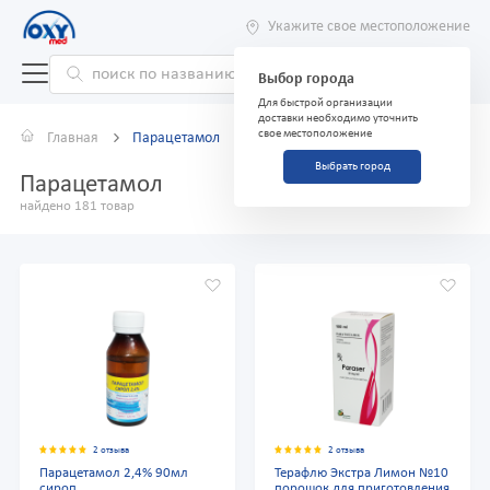
Укажите свое местоположение
Выбор города
Для быстрой организации
доставки необходимо уточнить
свое местоположение
Главная
Парацетамол
Выбрать город
Парацетамол
найдено 181 товар
2 отзыва
2 отзыва
Парацетамол 2,4% 90мл
Терафлю Экстра Лимон №10
сироп
порошок для приготовления