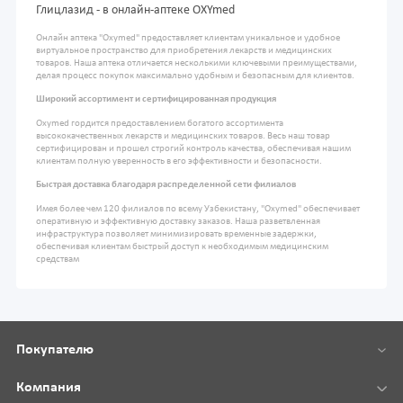
Глицлазид - в онлайн-аптеке OXYmed
Онлайн аптека "Oxymed" предоставляет клиентам уникальное и удобное
виртуальное пространство для приобретения лекарств и медицинских
товаров. Наша аптека отличается несколькими ключевыми преимуществами,
делая процесс покупок максимально удобным и безопасным для клиентов.
Широкий ассортимент и сертифицированная продукция
Oxymed гордится предоставлением богатого ассортимента
высококачественных лекарств и медицинских товаров. Весь наш товар
сертифицирован и прошел строгий контроль качества, обеспечивая нашим
клиентам полную уверенность в его эффективности и безопасности.
Быстрая доставка благодаря распределенной сети филиалов
Имея более чем 120 филиалов по всему Узбекистану, "Oxymed" обеспечивает
оперативную и эффективную доставку заказов. Наша разветвленная
инфраструктура позволяет минимизировать временные задержки,
обеспечивая клиентам быстрый доступ к необходимым медицинским
средствам
Покупателю
Компания