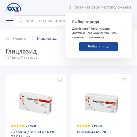
Укажите свое местоположение
Выбор города
Для быстрой организации
доставки необходимо уточнить
свое местоположение
Главная
Глицлазид
Выбрать город
Глицлазид
найдено 7 товаров
2 отзыва
2 отзыва
Диаглизид MR 60 мг №30
Диаглизид MR №60
27 018 сум