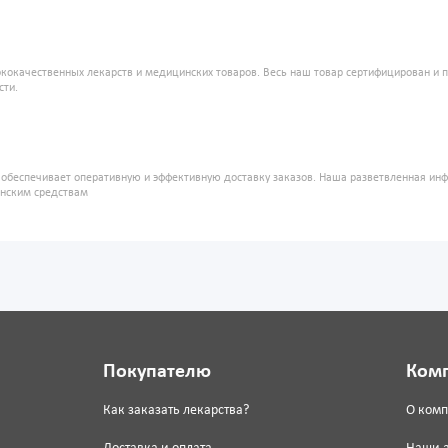
кокачественных лекарств и медицинских товаров. Весь наш товар сертифицирован и 
сти.
" обеспечивает оперативную и эффективную доставку заказов. Наша разветвленная ин
инским средствам
Покупателю
Ком
Как заказать лекарства?
О ком