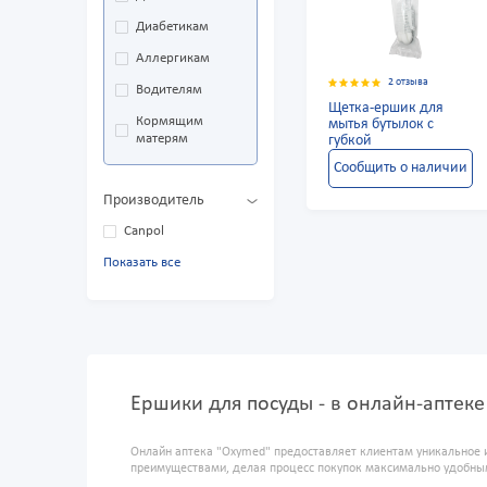
Диабетикам
Аллергикам
2 отзыва
Водителям
Щетка-ершик для
Кормящим
мытья бутылок с
матерям
губкой
Сообщить о наличии
Производитель
Canpol
Показать все
Ершики для посуды - в онлайн-аптек
Онлайн аптека "Oxymed" предоставляет клиентам уникальное 
преимуществами, делая процесс покупок максимально удобны