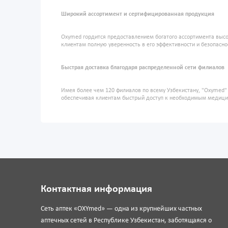
Широкий ассортимент и сертифицированная продукция
Oxymed гордится предоставлением богатого ассортимента высо
клиентам полную уверенность в его эффективности и безопасно
Быстрая доставка благодаря распределенной сети филиалов
Имея более чем 120 филиалов по всему Узбекистану, "Oxymed
обеспечивая клиентам быстрый доступ к необходимым медиц
Контактная информация
Сеть аптек «OXYmed» — одна из крупнейших частных
аптечных сетей в Республике Узбекистан, заботящаяся о