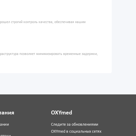
прошел строгий контроль качества, обеспечивая нашим
фраструктура позволяет минимизировать временные задержки,
пания
OXYmed
пании
Следите за обновлениями
OXYmed в социальных сетях