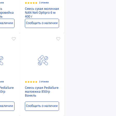
зыва
2 отзыва
сь
Смесь сухая молочная
доровейка
NAN №4 Optipro 6 м
ль
400 г
 наличии
Сообщить о наличии
зыва
2 отзыва
PediaSure
Смесь сухая PediaSure
0гр
малоежка 850гр
Ваниль
 наличии
Сообщить о наличии