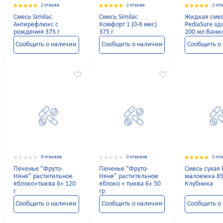
2 отзыва
2 отзыва
2 от
Смесь Similac
Смесь Similac
Жидкая сме
Антирефлюкс с
Комфорт 1 (0-6 мес)
PediaSure з
рождения 375 г
375 г
200 мл Вани
Сообщить о наличии
Сообщить о наличии
Сообщить о
0 отзывов
0 отзывов
2 от
Печенье "Фруто-
Печенье "Фруто-
Смесь сухая 
Няня" растительное
Няня" растительное
малоежка 85
яблоко+тыква 6+ 120
яблоко + тыква 6+ 50
Клубника
г
гр
Сообщить о наличии
Сообщить о наличии
Сообщить о