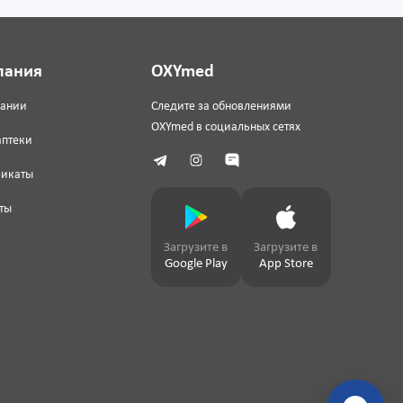
пания
OXYmed
пании
Следите за обновлениями
OXYmed в социальных сетях
аптеки
фикаты
ты
Загрузите в
Загрузите в
Google Play
App Store