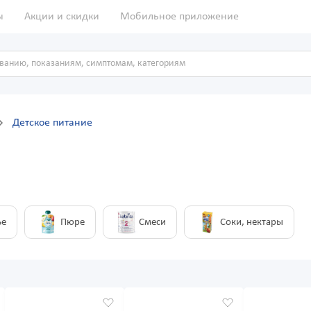
ы
Акции и скидки
Мобильное приложение
Детское питание
ье
Пюре
Смеси
Соки, нектары