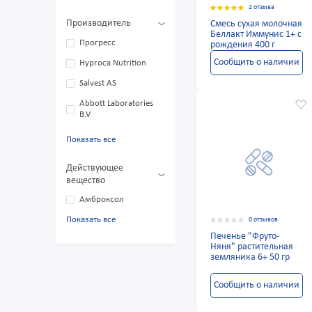
2 отзыва
Производитель
Смесь сухая молочная
Беллакт Иммунис 1+ с
Прогресс
рождения 400 г
Сообщить о наличии
Hyproca Nutrition
Salvest AS
Abbott Laboratories
B.V
Показать все
Действующее
вещество
Амброксол
Показать все
0 отзывов
Печенье "Фруто-
Няня" растительная
земляника 6+ 50 гр
Сообщить о наличии