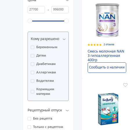
Цена
-
Кому разрешено
2 отзыва
Беременным
Смесь молочная NAN
Детям
3 гипоаллергенная
400гр
Диабетикам
Сообщить о наличии
Аллергикам
Водителям
Кормящим
матерям
Рецептурный отпуск
Без рецепта
Только с рецептом