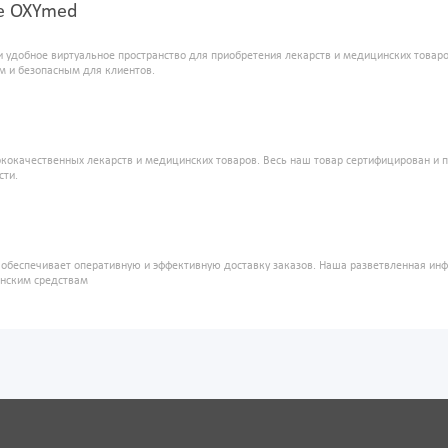
ке OXYmed
и удобное виртуальное пространство для приобретения лекарств и медицинских това
м и безопасным для клиентов.
кокачественных лекарств и медицинских товаров. Весь наш товар сертифицирован и 
сти.
" обеспечивает оперативную и эффективную доставку заказов. Наша разветвленная ин
инским средствам