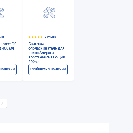
зыва
2 отзыва
 волос ОС
Бальзам-
д 400 мл
ополаскиватель для
волос Алерана
восстанавливающий
200мл
 наличии
Сообщить о наличии