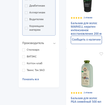
Диабетикам
Аллергикам
2 отзыва
Водителям
Бальзам для волос
Кормящим
MARKELL кератин
матерям
интенсивное
восстановление 200 м
Сообщить о наличии
Производитель
Стилмарк
ВИТЭКС
Коттон клаб
Твинс Тэк ЗАО
Показать все
2 отзыва
Бальзам для волос
РБА семейный 500 мл