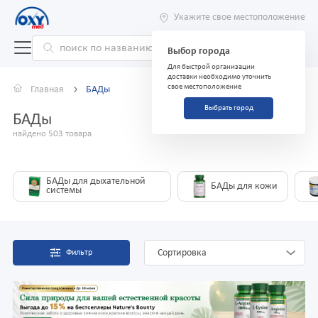
Укажите свое местоположение
Выбор города
Для быстрой организации
доставки необходимо уточнить
свое местоположение
Главная
БАДы
Выбрать город
БАДы
найдено 503 товара
БАДы для дыхательной
БАДы для кожи
системы
Сортировка
Фильтр