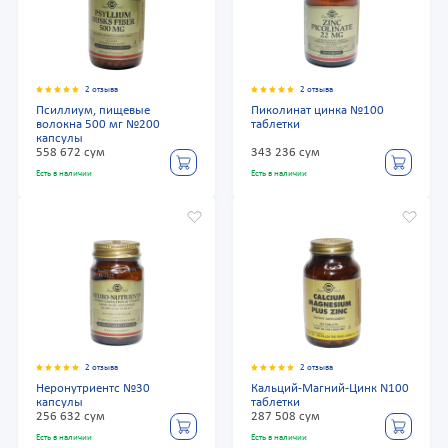
2 отзыва
2 отзыва
Псиллиум, пищевые
Пиколинат цинка №100
волокна 500 мг №200
таблетки
капсулы
558 672 сум
343 236 сум
Есть в наличии
Есть в наличии
2 отзыва
2 отзыва
Неронутриентс №30
Кальций-Магний-Цинк N100
капсулы
таблетки
256 632 сум
287 508 сум
Есть в наличии
Есть в наличии