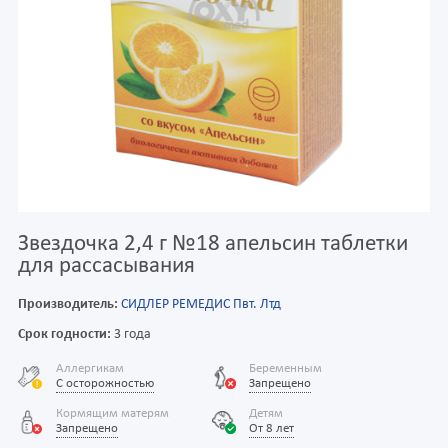
Звездочка 2,4 г №18 апельсин таблетки
для рассасывания
Производитель:
СИДЛЕР РЕМЕДИС Пвт. Лтд
Срок годности:
3 года
Аллергикам
Беременным
С осторожностью
Запрещено
Кормящим матерям
Детям
Запрещено
От 8 лет