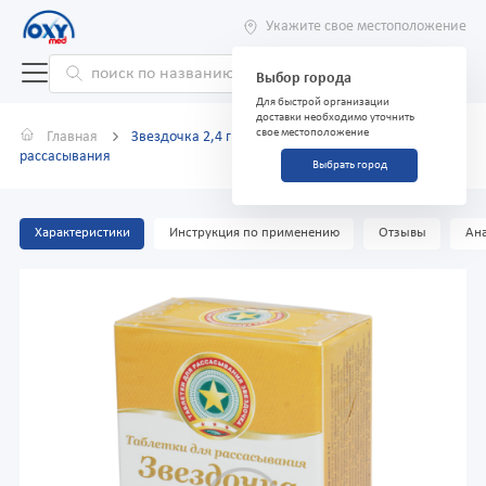
Укажите свое местоположение
Выбор города
Для быстрой организации
доставки необходимо уточнить
свое местоположение
Главная
Звездочка 2,4 г №18 апельсин таблетки для
рассасывания
Выбрать город
Характеристики
Инструкция по применению
Отзывы
Ана