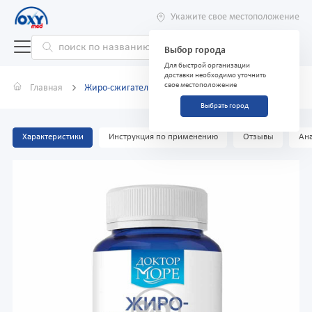
Укажите свое местоположение
Выбор города
Для быстрой организации
доставки необходимо уточнить
свое местоположение
Главная
Жиро-сжигатель максимум 750мг №60 капс.
Выбрать город
Характеристики
Инструкция по применению
Отзывы
Ана