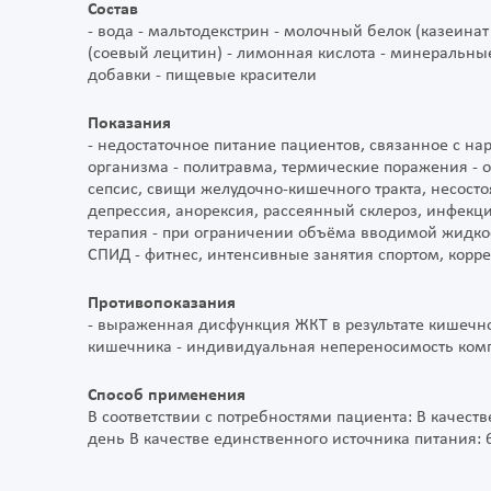
Состав
- вода - мальтодекстрин - молочный белок (казеинат 
(соевый лецитин) - лимонная кислота - минеральны
добавки - пищевые красители
Показания
- недостаточное питание пациентов, связанное с н
организма - политравма, термические поражения - 
сепсис, свищи желудочно-кишечного тракта, несосто
депрессия, анорексия, рассеянный склероз, инфекци
терапия - при ограничении объёма вводимой жидкос
СПИД - фитнес, интенсивные занятия спортом, корр
Противопоказания
- выраженная дисфункция ЖКТ в результате кишеч
кишечника - индивидуальная непереносимость ком
Способ применения
В соответствии с потребностями пациента: В качест
день В качестве единственного источника питания: 