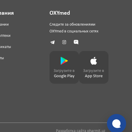
пания
OXYmed
пании
Следите за обновлениями
OXYmed в социальных сетях
аптеки
фикаты
ты
Загрузите в
Загрузите в
Google Play
App Store
Разработка сайта
pharmit.uz