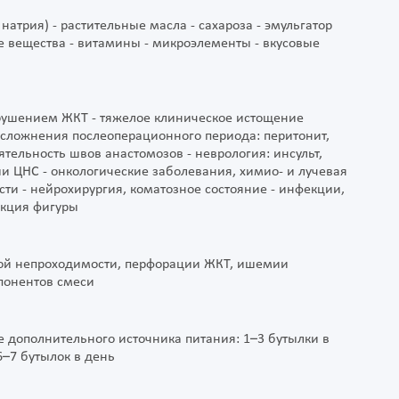
натрия) - растительные масла - сахароза - эмульгатор
е вещества - витамины - микроэлементы - вкусовые
арушением ЖКТ - тяжелое клиническое истощение
осложнения послеоперационного периода: перитонит,
ятельность швов анастомозов - неврология: инсульт,
и ЦНС - онкологические заболевания, химио- и лучевая
ти - нейрохирургия, коматозное состояние - инфекции,
екция фигуры
ной непроходимости, перфорации ЖКТ, ишемии
понентов смеси
ве дополнительного источника питания: 1–3 бутылки в
6–7 бутылок в день