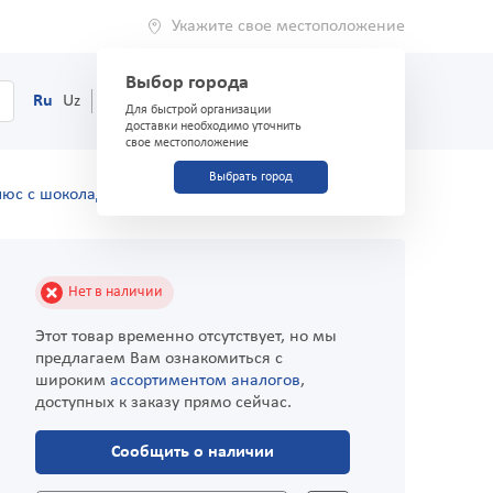
Укажите свое местоположение
Выбор города
0
Корзина
Ru
Uz
(71) 200-03-03
Для быстрой организации
доставки необходимо уточнить
свое местоположение
Выбрать город
юс с шоколад 200 мл
Нет в наличии
Этот товар временно отсутствует, но мы
предлагаем Вам ознакомиться с
широким
ассортиментом аналогов
,
доступных к заказу прямо сейчас.
Сообщить о наличии