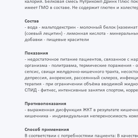
калорий. Белковая смесь Нутрикомп Дринк Плюс пок
имеет ГМО в составе. Не содержит глютен и холестер
Состав
- вода - мальтодекстрин - молочный белок (казеинат 
(соевый лецитин) - лимонная кислота - минеральны
добавки - пищевые красители
Показания
- недостаточное питание пациентов, связанное с н
организма - политравма, термические поражения - 
сепсис, свищи желудочно-кишечного тракта, несосто
депрессия, анорексия, рассеянный склероз, инфекци
терапия - при ограничении объёма вводимой жидкос
СПИД - фитнес, интенсивные занятия спортом, корр
Противопоказания
- выраженная дисфункция ЖКТ в результате кишеч
кишечника - индивидуальная непереносимость ком
Способ применения
В соответствии с потребностями пациента: В качест