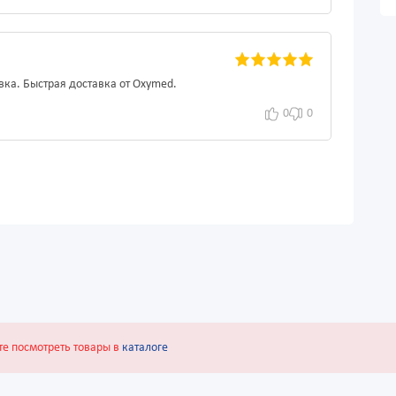
вка. Быстрая доставка от Oxymed.
0
0
те посмотреть товары в
каталоге