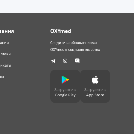
пания
OXYmed
пании
Следите за обновлениями
OXYmed в социальных сетях
аптеки
фикаты
ты
Загрузите в
Загрузите в
Google Play
App Store