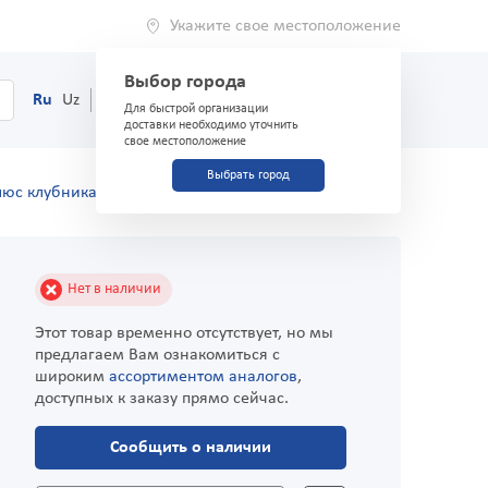
Укажите свое местоположение
Выбор города
0
Корзина
Ru
Uz
(71) 200-03-03
Для быстрой организации
доставки необходимо уточнить
свое местоположение
Выбрать город
люс клубника 200мл
Нет в наличии
Этот товар временно отсутствует, но мы
предлагаем Вам ознакомиться с
широким
ассортиментом аналогов
,
доступных к заказу прямо сейчас.
Сообщить о наличии