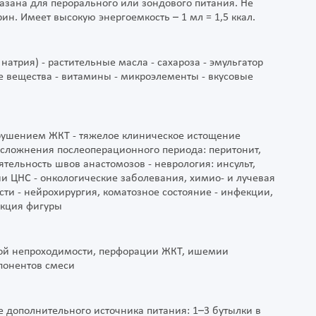
азана для перорального или зондового питания. Не
ин. Имеет высокую энергоемкость – 1 мл = 1,5 ккал.
натрия) - растительные масла - сахароза - эмульгатор
е вещества - витамины - микроэлементы - вкусовые
арушением ЖКТ - тяжелое клиническое истощение
осложнения послеоперационного периода: перитонит,
ятельность швов анастомозов - неврология: инсульт,
и ЦНС - онкологические заболевания, химио- и лучевая
ти - нейрохирургия, коматозное состояние - инфекции,
екция фигуры
ной непроходимости, перфорации ЖКТ, ишемии
понентов смеси
ве дополнительного источника питания: 1–3 бутылки в