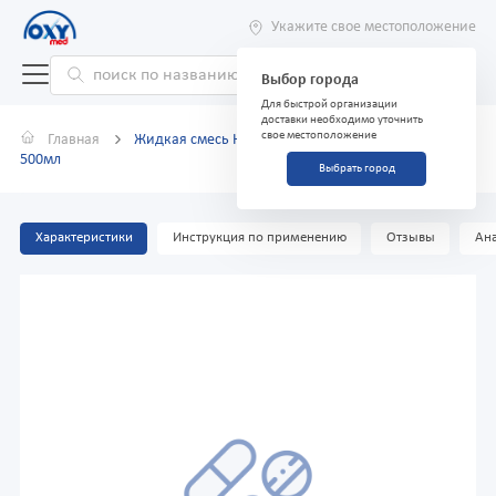
Укажите свое местоположение
Выбор города
Для быстрой организации
доставки необходимо уточнить
свое местоположение
Главная
Жидкая смесь Нутрикомп Энергия Файбер ликвид
500мл
Выбрать город
Характеристики
Инструкция по применению
Отзывы
Ана