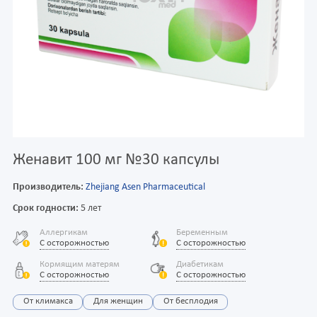
Женавит 100 мг №30 капсулы
Производитель:
Zhejiang Asen Pharmaceutical
Срок годности:
5 лет
Аллергикам
Беременным
С осторожностью
С осторожностью
Кормящим матерям
Диабетикам
С осторожностью
С осторожностью
От климакса
Для женщин
От бесплодия