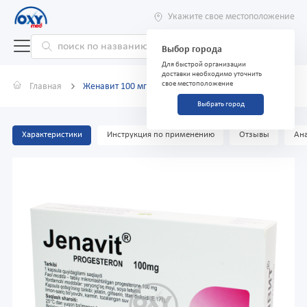
Укажите свое местоположение
Выбор города
Для быстрой организации
доставки необходимо уточнить
свое местоположение
Главная
Женавит 100 мг №30 капсулы
Выбрать город
Характеристики
Инструкция по применению
Отзывы
Ана