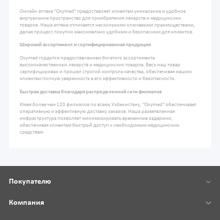
Онлайн аптека "Oxymed" предоставляет клиентам уникальное и удобное
виртуальное пространство для приобретения лекарств и медицинских
товаров. Наша аптека отличается несколькими ключевыми преимуществами,
делая процесс покупок максимально удобным и безопасным для клиентов.
Широкий ассортимент и сертифицированная продукция
Oxymed гордится предоставлением богатого ассортимента
высококачественных лекарств и медицинских товаров. Весь наш товар
сертифицирован и прошел строгий контроль качества, обеспечивая нашим
клиентам полную уверенность в его эффективности и безопасности.
Быстрая доставка благодаря распределенной сети филиалов
Имея более чем 120 филиалов по всему Узбекистану, "Oxymed" обеспечивает
оперативную и эффективную доставку заказов. Наша разветвленная
инфраструктура позволяет минимизировать временные задержки,
обеспечивая клиентам быстрый доступ к необходимым медицинским
средствам
Покупателю
Компания